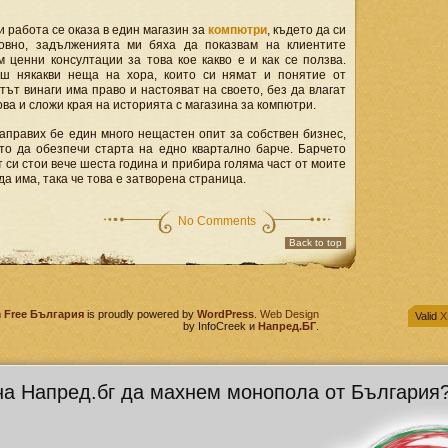
 работа се оказа в един магазин за
компютри
, където да си
овно, задълженията ми бяха да показвам на клиентите
 ценни консултации за това кое какво е и как се ползва.
аш някакви неща на хора, които си нямат и понятие от
нтът винаги има право и настояват на своето, без да влагат
Това и сложи края на историята с магазина за компютри.
аправих бе един много нещастен опит за собствен бизнес,
йто да обезпечи старта на едно квартално барче. Барчето
 си стои вече шеста година и прибира голяма част от моите
да има, така че това е затворена страница.
No Comments
Back to top
m
Free България
is proudly powered by
WordPress
.
Web Design
Valid
X
by InfoCreek и
Напред.БГ
.
на Напред.бг да махнем монопола от България