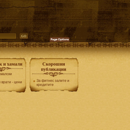
к и хамали
Скорошни
публикации
амалски
За фитнес залите и
 врати - цени
кредитите