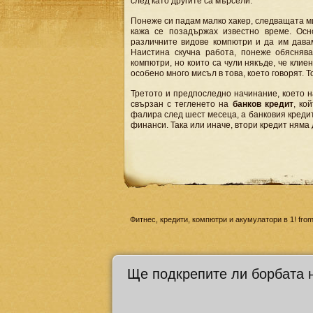
след като другите са мърсели.
Понеже си падам малко хакер, следващата ми
кажа се позадържах известно време. Осн
различните видове компютри и да им давам
Наистина скучна работа, понеже обясняв
компютри, но които са чули някъде, че клие
особено много мисъл в това, което говорят. 
Третото и предпоследно начинание, което н
свързан с тегленето на
банков кредит
, ко
фалира след шест месеца, а банковия кредит
финанси. Така или иначе, втори кредит няма 
Фитнес, кредити, компютри и акумулатори в 1! fro
Ще подкрепите ли борбата 