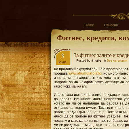
Home
Относно
Фитнес, кредити, ко
3
За фитнес залите и кред
Posted by: imotite in
Без категория
юни
Да продаваш акумулатори не е просто работа
продава
www.akumulatori.bg
, но много малко
и не са много хората, които могат като ме
направя за да накарам всяко детенце да се 
както иска майка му.
Иначе тази история е малко по-дълга и запо
да работя. Всъщност, доста неприятно ус
когато не ми се налагаше да работя за д
отиваше за първи нужди. Така или иначе, 
работа в един фитнес център. Показаха ми 
някой да се прибие на фитнес уредите. Пок
неща. А и като капак на всичко, трябваше д
ми се разделиха пътищата с тази фитнес ра