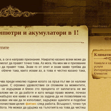
Find Entries
мпютри и акумулатори в 1!
итите
Климати
, а си е направо признание. Накратко казано всеки може да
 могат да правят точно това. Аз мога. На мен ми е призвание
Хамали и х
услуги
н да правят това. Знам го от опит и знам какво трябва да
Интериорни
облече така, както искам аз, а това е честно казано така,
Климатик
чва преди няколко години когато за пръв път ми се наложи
ещане. С огромно удоволствие си спомням за моментите,
а се издържам и близо сто процента от заплатата не ми
наложи ми се да работя и като младо право момче, почнах
набързо кое какво е и имах за задача да не позволявам на
азвах им как да ги използват, задържах щангите и подобни
а почиствам целия
фитнес
след работа. Всъщност, точно тук
бота. Не можах да удържа на тъпотията на това да чистиш